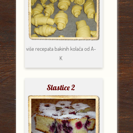
više recepata
bakinih kolača od A-
K
Slastice 2