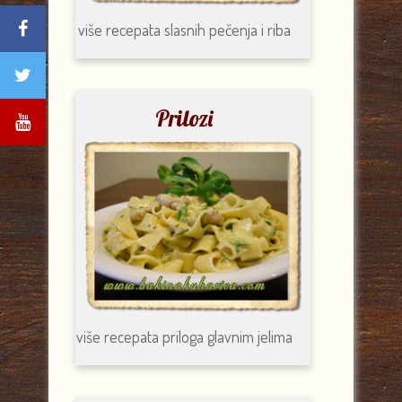
više recepata
slasnih pečenja i riba
Prilozi
više recepata
priloga glavnim jelima