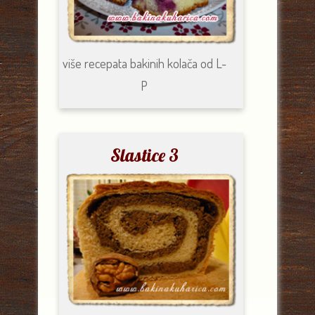
više recepata
bakinih kolača od
L-
P
Slastice 3