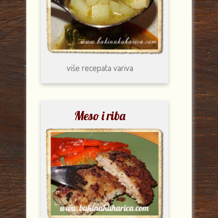
više recepata
variva
Meso i riba