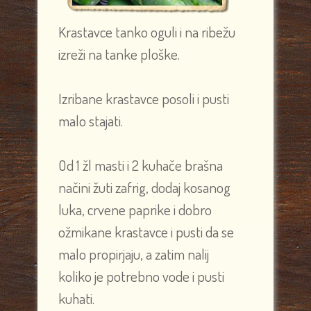
Krastavce tanko oguli i na ribežu
izreži na tanke ploške.
Izribane krastavce posoli i pusti
malo stajati.
Od 1 žl masti i 2 kuhače brašna
načini žuti zafrig, dodaj kosanog
luka, crvene paprike i dobro
ožmikane krastavce i pusti da se
malo propirjaju, a zatim nalij
koliko je potrebno vode i pusti
kuhati.