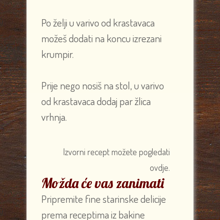
Po želji u varivo od krastavaca
možeš dodati na koncu izrezani
krumpir.
Prije nego nosiš na stol, u varivo
od krastavaca dodaj par žlica
vrhnja.
Izvorni recept možete pogledati
ovdje.
Možda će vas zanimati
Pripremite fine starinske delicije
prema receptima iz bakine