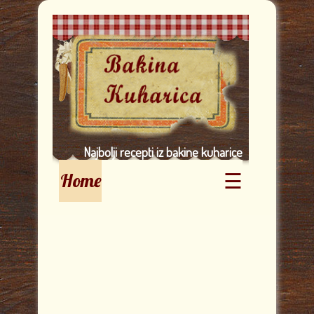
Najbolji recepti iz bakine kuharice
☰
Home