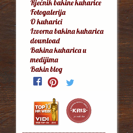
Rječnik bakine kuharice
Fotogalerija
O kuharici
Izvorna bakina kuharica
download
Bakina kuharica u
medijima
Bakin blog