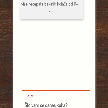
više recepata bakinih kolača od R-
Z
Što vam se danas kuha?