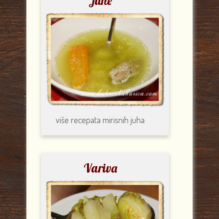
Juhe
više recepata
mirisnih juha
Variva