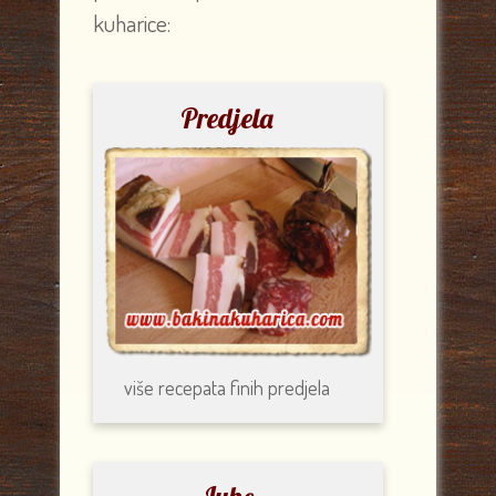
kuharice:
Predjela
više recepata
finih predjela