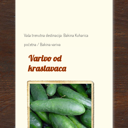
Vaša trenutna destinacija:
Bakina Kuharica
početna
/
Bakina variva
Varivo od
krastavaca