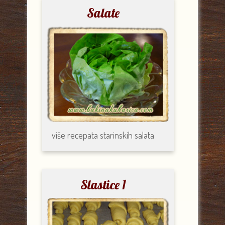
Salate
više recepata
starinskih salata
Slastice 1