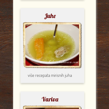
Juhe
više recepata
mirisnih juha
Variva