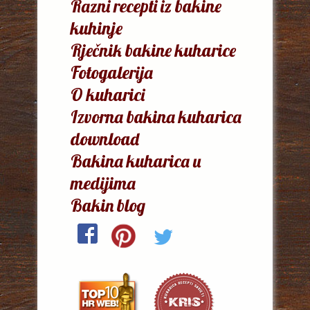
Razni recepti iz bakine
kuhinje
Rječnik bakine kuharice
Fotogalerija
O kuharici
Izvorna bakina kuharica
download
Bakina kuharica u
medijima
Bakin blog