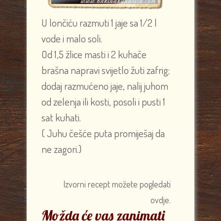
U lončiću razmuti 1 jaje sa 1/2 l
vode i malo soli.
Od 1,5 žlice masti i 2 kuhače
brašna napravi svijetlo žuti zafrig;
dodaj razmućeno jaje, nalij juhom
od zelenja ili kosti, posoli i pusti 1
sat kuhati.
( Juhu češće puta promiješaj da
ne zagori.)
Izvorni recept možete pogledati
ovdje.
Možda će vas zanimati