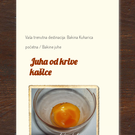
Vaša trenutna destinacija:
Bakina Kuharica
početna
/
Bakine juhe
Juha od krive
kašice