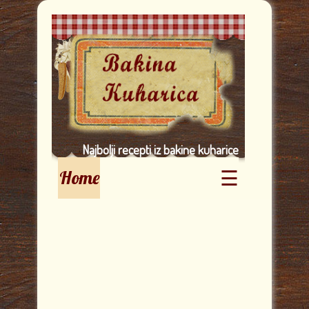
Najbolji recepti iz bakine kuharice
☰
Home