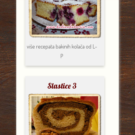
više recepata
bakinih kolača od
L-
P
Slastice 3