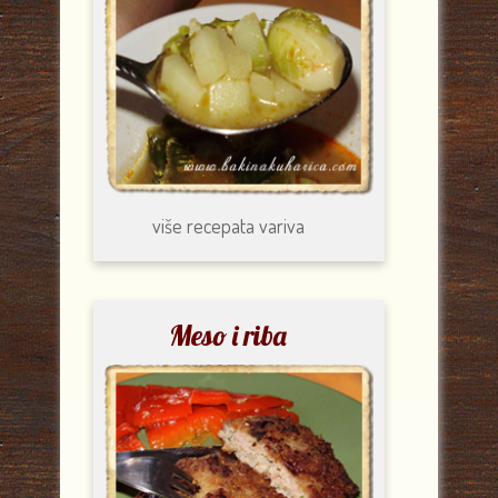
više recepata
variva
Meso i riba