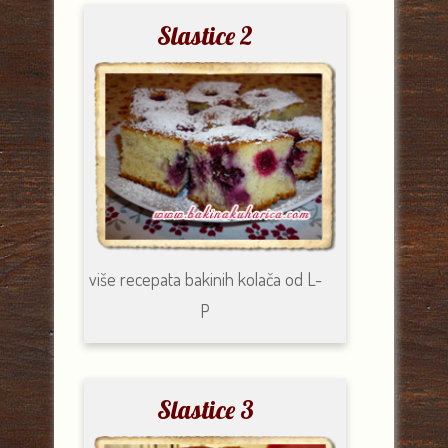
Slastice 2
više recepata
bakinih kolača od
L-
P
Slastice 3