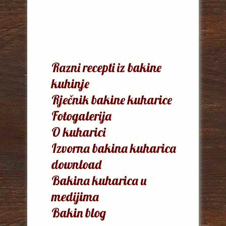
Razni recepti iz bakine
kuhinje
Rječnik bakine kuharice
Fotogalerija
O kuharici
Izvorna bakina kuharica
download
Bakina kuharica u
medijima
Bakin blog