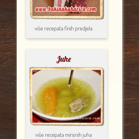
više recepata
finih predjela
Juhe
više recepata
mirisnih juha