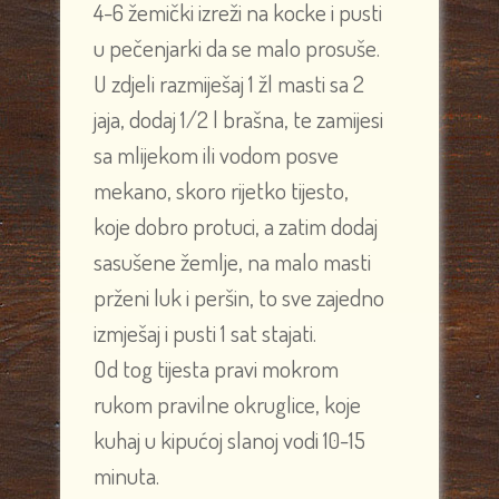
4-6 žemički izreži na kocke i pusti
u pečenjarki da se malo prosuše.
U zdjeli razmiješaj 1 žl masti sa 2
jaja, dodaj 1/2 l brašna, te zamijesi
sa mlijekom ili vodom posve
mekano, skoro rijetko tijesto,
koje dobro protuci, a zatim dodaj
sasušene žemlje, na malo masti
prženi luk i peršin, to sve zajedno
izmješaj i pusti 1 sat stajati.
Od tog tijesta pravi mokrom
rukom pravilne okruglice, koje
kuhaj u kipućoj slanoj vodi 10-15
minuta.