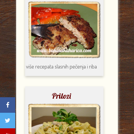
više recepata
slasnih pečenja i riba
Prilozi