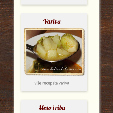
Variva
više recepata
variva
Meso i riba