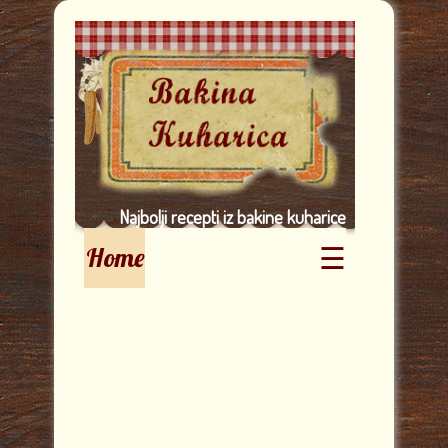
Najbolji recepti iz bakine kuharice
☰
Home