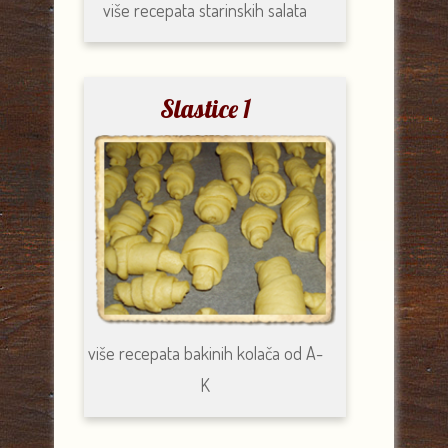
više recepata
starinskih salata
Slastice 1
više recepata
bakinih kolača od A-
K