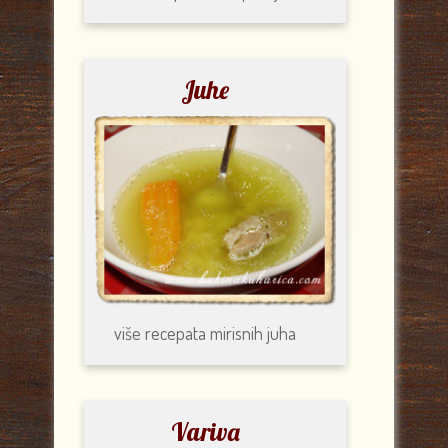
Juhe
više recepata
mirisnih juha
Variva