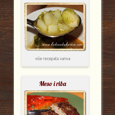
više recepata
variva
Meso i riba