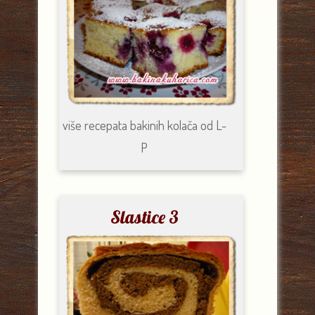
više recepata
bakinih kolača od
L-
P
Slastice 3