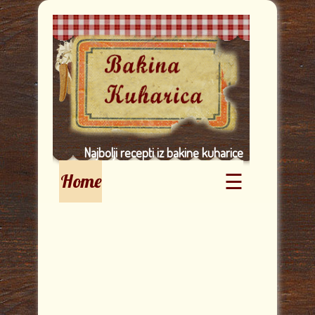
Najbolji recepti iz bakine kuharice
☰
Home