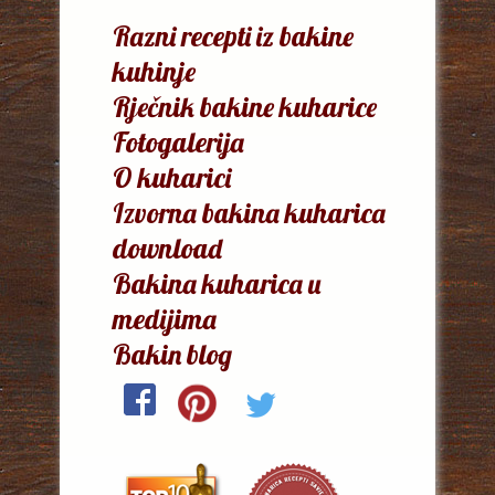
Razni recepti iz bakine
kuhinje
Rječnik bakine kuharice
Fotogalerija
O kuharici
Izvorna bakina kuharica
download
Bakina kuharica u
medijima
Bakin blog