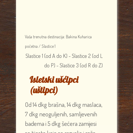
Vaša trenutna destinacija:
Bakina Kuharica
početna
/
Slastice 1
Slastice 1 (od A do K)
-
Slastice 2 (od L
do P)
-
Slastice 3 (od R do Z)
Isletski ušćipci
(uštipci)
Od 14 dkg brašna, 14 dkg maslaca,
7 dkg neoguljenih, samljevenih
badema i 5 dkg šećera zamijesi
se tijesto koje se razvalja i reže