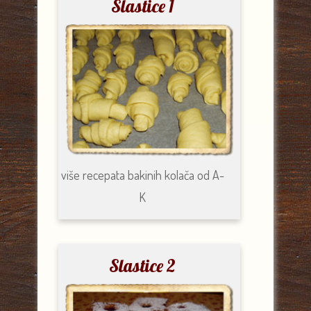
Slastice 1
više recepata
bakinih kolača od A-
K
Slastice 2