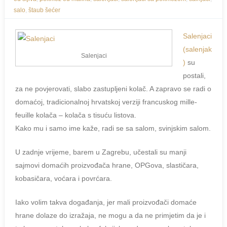
salo
,
štaub šećer
Salenjaci
(salenjak
Salenjaci
)
su
postali,
za ne povjerovati, slabo zastupljeni kolač. A zapravo se radi o
domaćoj, tradicionalnoj hrvatskoj verziji francuskog mille-
feuille kolača – kolača s tisuću listova.
Kako mu i samo ime kaže, radi se sa salom, svinjskim salom.
U zadnje vrijeme, barem u Zagrebu, učestali su manji
sajmovi domaćih proizvođača hrane, OPGova, slastičara,
kobasičara, voćara i povrćara.
Iako volim takva događanja, jer mali proizvođači domaće
hrane dolaze do izražaja, ne mogu a da ne primjetim da je i