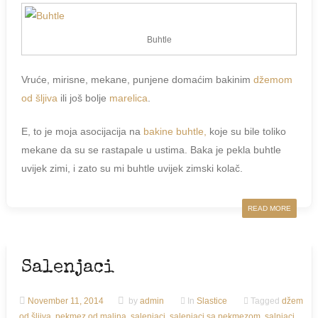
Buhtle
Vruće, mirisne, mekane, punjene domaćim bakinim
džemom
od šljiva
ili još bolje
marelica
.
E, to je moja asocijacija na
bakine buhtle,
koje su bile toliko
mekane da su se rastapale u ustima. Baka je pekla buhtle
uvijek zimi, i zato su mi buhtle uvijek zimski kolač.
READ MORE
Salenjaci
November 11, 2014
by
admin
In
Slastice
Tagged
džem
od šljiva
,
pekmez od malina
,
salenjaci
,
salenjaci sa pekmezom
,
salnjaci
,