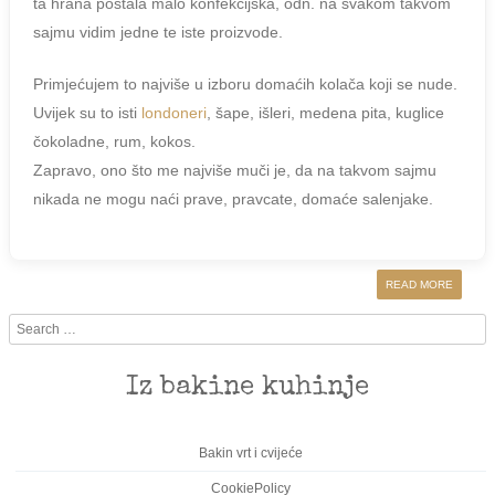
ta hrana postala malo konfekcijska, odn. na svakom takvom
sajmu vidim jedne te iste proizvode.
Primjećujem to najviše u izboru domaćih kolača koji se nude.
Uvijek su to isti
londoneri
, šape, išleri, medena pita, kuglice
čokoladne, rum, kokos.
Zapravo, ono što me najviše muči je, da na takvom sajmu
nikada ne mogu naći prave, pravcate, domaće salenjake.
READ MORE
Search
Iz bakine kuhinje
Bakin vrt i cvijeće
CookiePolicy