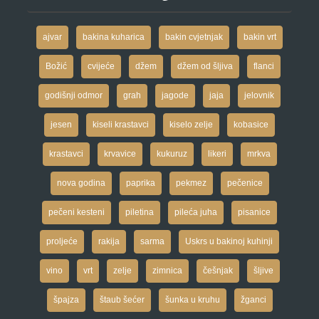
ajvar
bakina kuharica
bakin cvjetnjak
bakin vrt
Božić
cvijeće
džem
džem od šljiva
flanci
godišnji odmor
grah
jagode
jaja
jelovnik
jesen
kiseli krastavci
kiselo zelje
kobasice
krastavci
krvavice
kukuruz
likeri
mrkva
nova godina
paprika
pekmez
pečenice
pečeni kesteni
piletina
pileća juha
pisanice
proljeće
rakija
sarma
Uskrs u bakinoj kuhinji
vino
vrt
zelje
zimnica
češnjak
šljive
špajza
štaub šećer
šunka u kruhu
žganci