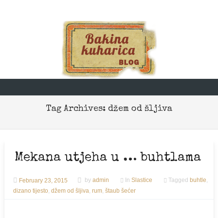
Skip to content
Tag Archives:
džem od šljiva
Mekana utjeha u … buhtlama
February 23, 2015
by
admin
In
Slastice
Tagged
buhtle
,
dizano tijesto
,
džem od šljiva
,
rum
,
štaub šećer