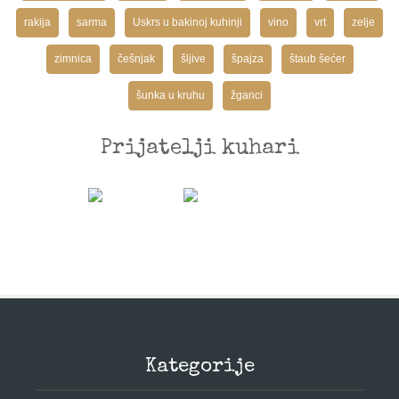
rakija
sarma
Uskrs u bakinoj kuhinji
vino
vrt
zelje
zimnica
češnjak
šljive
špajza
štaub šećer
šunka u kruhu
žganci
Prijatelji kuhari
Kategorije