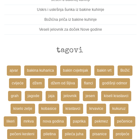
Uskrs i uskršnja šunka iz bakine kuhinje
Božićna priča iz bakine kuhinje
Veseli jelovnik za doček Nove godine
tagovi
ajvar
bakina kuharica
bakin cvjetnjak
bakin vrt
Božić
cvijeće
džem
džem od šljiva
flanci
godišnji odmor
grah
jagode
jaja
jelovnik
jesen
kiseli krastavci
kiselo zelje
kobasice
krastavci
krvavice
kukuruz
likeri
mrkva
nova godina
paprika
pekmez
pečenice
pečeni kesteni
piletina
pileća juha
pisanice
proljeće